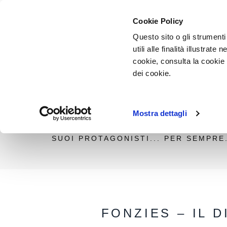
Cookie Policy
Questo sito o gli strumenti
utili alle finalità illustrat
cookie, consulta la cookie
BRANDED C
dei cookie.
Mostra dettagli
COMUNICARE ATTRAVERSO IL GRAND
TEMPO. LA STORIA DI UNA O PIÙ RE
SUOI PROTAGONISTI... PER SEMPRE
FONZIES – IL 