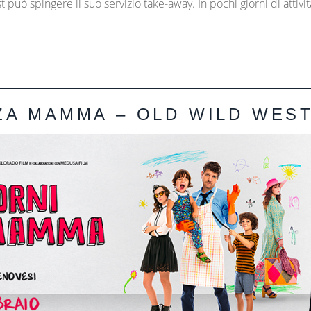
può spingere il suo servizio take-away. In pochi giorni di attivit
ZA MAMMA – OLD WILD WES