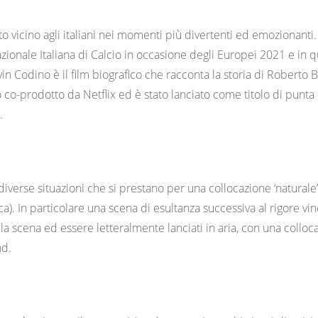
o vicino agli italiani nei momenti più divertenti ed emozionant
azionale Italiana di Calcio in occasione degli Europei 2021 e in 
ivin Codino è il film biografico che racconta la storia di Roberto B
ato co-prodotto da Netflix ed è stato lanciato come titolo di pun
.
o diverse situazioni che si prestano per una collocazione ‘naturale
a). In particolare una scena di esultanza successiva al rigore vi
la scena ed essere letteralmente lanciati in aria, con una colloc
nd.