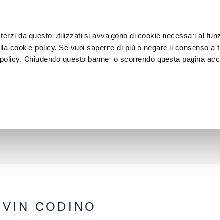
 terzi da questo utilizzati si avvalgono di cookie necessari al f
e nella cookie policy. Se vuoi saperne di più o negare il consenso a t
 policy. Chiudendo questo banner o scorrendo questa pagina acco
ONTENT
E SCHERMO: FASCINO E MAGIA SENZA
ALTÀ SI LEGANO A QUELLA DEL FILM E DEI
.
DIVIN CODINO