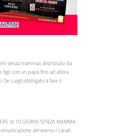
iorni senza mamma» distribuito da
figli con un papà fino ad allora
De Luigi) obbligato a fare il
PREMIERE di 10 GIORNI SENZA MAMMA
comunicazione attraverso i canali